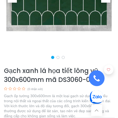
Gạch xanh lá họa tiết lông vũ
300x600mm mã DS3060-08
(0 nhận xét)
Gạch ốp tường 300x600mm là một loại gạch sử dụng chủ yếu
trong nội thất và ngoại thất của các công trình kiến trúc hiện đại.
Với kích thước lớn và độ dày tương đối, gạch 300x600mm
thường được sử dụng để lát sàn, tạo nên vẻ đẹp sang trọng và
đẳng cấp cho không gian sống và làm việc.