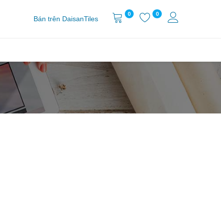
0
0
Bán trên DaisanTiles