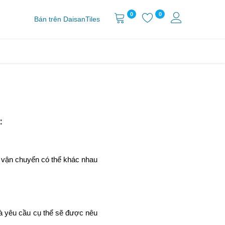
0
0
Bán trên DaisanTiles
:
í vận chuyển có thể khác nhau
và yêu cầu cụ thể sẽ được nêu