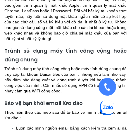
bao gồm trình quản lý mật khẩu Apple, trình quản lý mật khẩu
Chrome, LastPass hoặc 1Password. Đối với bất kỳ tài khoản trực
tuyến nào, hãy luôn sử dụng mật khẩu ngẫu nhiên có sự kết hợp
của các chữ cái, số và ký hiệu với độ dài ít nhất 8 ký tự. Không
bao giờ sử dụng cùng một mật khẩu cho các tài khoản hoặc trang
web khác nhau và không bao giờ chia sẻ mật khẩu của bạn với
bất kỳ ai vì bất kỳ lý do gì.
Tránh sử dụng máy tính công cộng hoặc
dùng chung
Tránh sử dụng máy tính công cộng hoặc máy tính dùng chung để
truy cập tài khoản Daisantiles của bạn
, nhưng nếu làm như vậy,
hãy đảm bảo đăng xuất và đóng trình duyệt khi bạn hoàn thành
công việc của mình. Cân nhắc sử dụng VPN để truy cập thông tin
nhạy cảm qua WiFi công cộng.
Bảo vệ bạn khỏi email lừa đảo
Thực hiện theo các mẹo sau để
tự bảo vệ mình trước các email
lừa đảo
:
Luôn xác minh nguồn email bằng cách kiểm tra xem ai đã