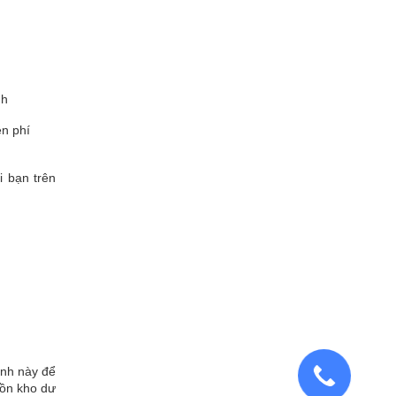
nh
n phí
i bạn trên
ình này để
tồn kho dư