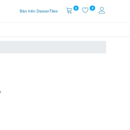
0
0
Bán trên DaisanTiles
.