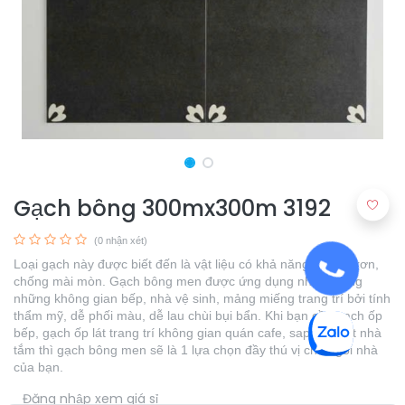
Gạch bông 300mx300m 3192
(0 nhận xét)
Loại gạch này được biết đến là vật liệu có khả năng chống trơn,
chống mài mòn. Gạch bông men được ứng dụng nhiều trong
những không gian bếp, nhà vệ sinh, mảng miếng trang trí bởi tính
thẩm mỹ, dễ phối màu, dễ lau chùi bụi bẩn. Khi bạn cần gạch ốp
bếp, gạch ốp lát trang trí không gian quán cafe, sapa, ốp lát nhà
tắm thì gạch bông men sẽ là 1 lựa chọn đầy thú vị cho ngôi nhà
của bạn.
​
Đăng nhập xem giá sỉ