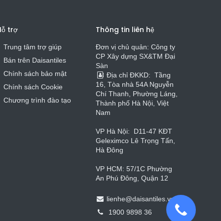
ỗ trợ
Thông tin liên hệ
Trung tâm trợ giúp
Đơn vị chủ quản: Công ty
CP Xây dựng SX&TM Đại
Bán trên Daisa
n
t
iles
Sàn
Chính sách bảo mật
Địa chỉ ĐKKD:
Tầng
16, Tòa nhà 54A Nguyễn
Chính sách Cookie
Chí Thanh, Phường Láng,
Chương trình đào tạo
Thành phố Hà Nội, Việt
Nam
VP Hà Nội:
D11-47 KĐT
Geleximco Lê Trọng Tấn,
Hà Đông
VP HCM: 57/1C Phường
An Phú Đông, Quận 12
lienhe
@
daisantiles.vn
1900 9898 36