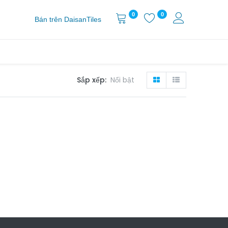
0
0
Bán trên DaisanTiles
Sắp xếp:
Nổi bật