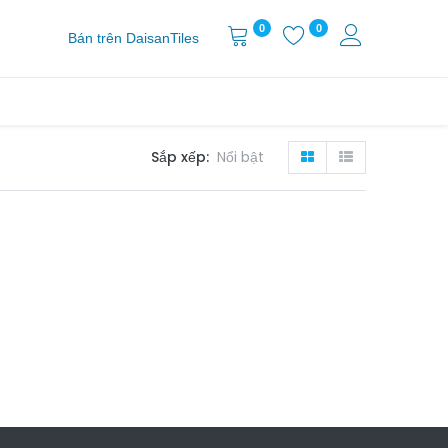
0
0
Bán trên DaisanTiles
Sắp xếp:
Nổi bật