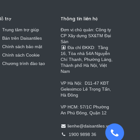
ỗ trợ
Thông tin liên hệ
Trung tâm trợ giúp
Đơn vị chủ quản: Công ty
CP Xây dựng SX&TM Đại
Bán trên Daisa
n
t
iles
Sàn
Chính sách bảo mật
Địa chỉ ĐKKD:
Tầng
16, Tòa nhà 54A Nguyễn
Chính sách Cookie
Chí Thanh, Phường Láng,
Chương trình đào tạo
Thành phố Hà Nội, Việt
Nam
VP Hà Nội:
D11-47 KĐT
Geleximco Lê Trọng Tấn,
Hà Đông
VP HCM: 57/1C Phường
An Phú Đông, Quận 12
lienhe
@
daisantiles.vn
1900 9898 36