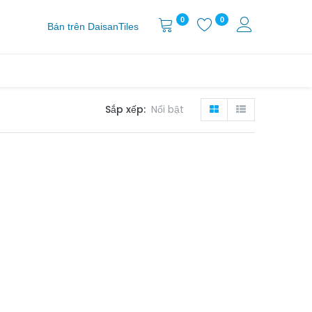
0
0
Bán trên DaisanTiles
Sắp xếp:
Nổi bật