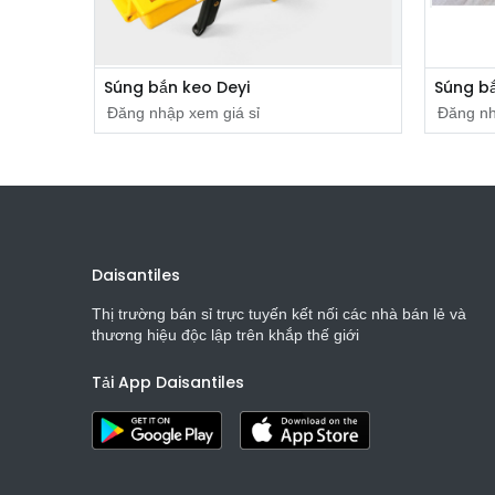
Súng bắn keo Deyi
Súng b
Đăng nhập xem giá sỉ
Đăng nh
​
​
Daisantiles
Thị trường bán sỉ trực tuyến kết nối các nhà bán lẻ và
thương hiệu độc lập trên khắp thế giới
Tải App Daisantiles