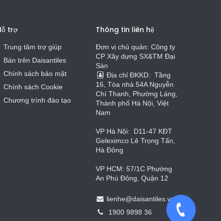
ỗ trợ
Thông tin liên hệ
Trung tâm trợ giúp
Đơn vị chủ quản: Công ty
CP Xây dựng SX&TM Đại
Bán trên Daisa
n
t
iles
Sàn
Chính sách bảo mật
Địa chỉ ĐKKD:
Tầng
16, Tòa nhà 54A Nguyễn
Chính sách Cookie
Chí Thanh, Phường Láng,
Chương trình đào tạo
Thành phố Hà Nội, Việt
Nam
VP Hà Nội:
D11-47 KĐT
Geleximco Lê Trọng Tấn,
Hà Đông
VP HCM: 57/1C Phường
An Phú Đông, Quận 12
lienhe
@
daisantiles.vn
1900 9898 36