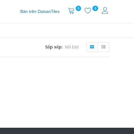
0
0
Bán trên DaisanTiles
Sắp xếp:
Nổi bật