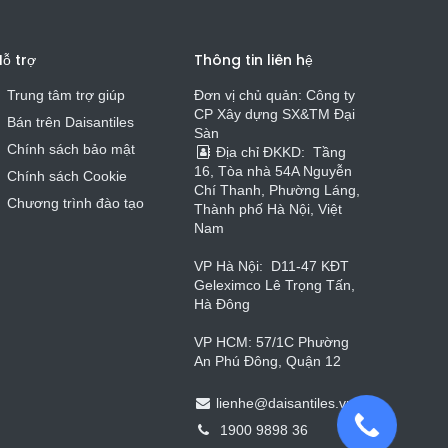
ỗ trợ
Thông tin liên hệ
Trung tâm trợ giúp
Đơn vị chủ quản: Công ty
CP Xây dựng SX&TM Đại
Bán trên Daisa
n
t
iles
Sàn
Chính sách bảo mật
Địa chỉ ĐKKD:
Tầng
16, Tòa nhà 54A Nguyễn
Chính sách Cookie
Chí Thanh, Phường Láng,
Chương trình đào tạo
Thành phố Hà Nội, Việt
Nam
VP Hà Nội:
D11-47 KĐT
Geleximco Lê Trọng Tấn,
Hà Đông
VP HCM: 57/1C Phường
An Phú Đông, Quận 12
lienhe
@
daisantiles.vn
1900 9898 36