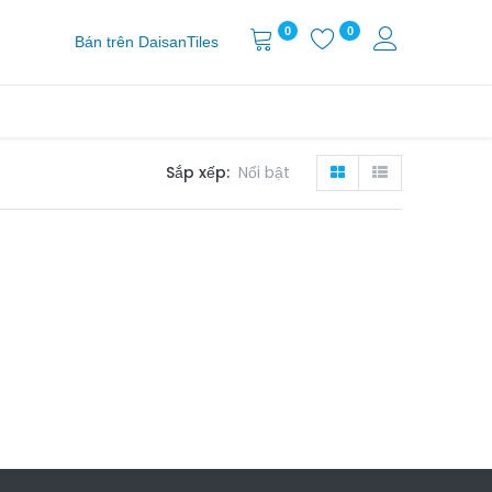
0
0
Bán trên DaisanTiles
Sắp xếp:
Nổi bật