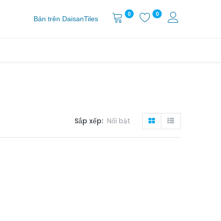
0
0
Bán trên DaisanTiles
Sắp xếp:
Nổi bật