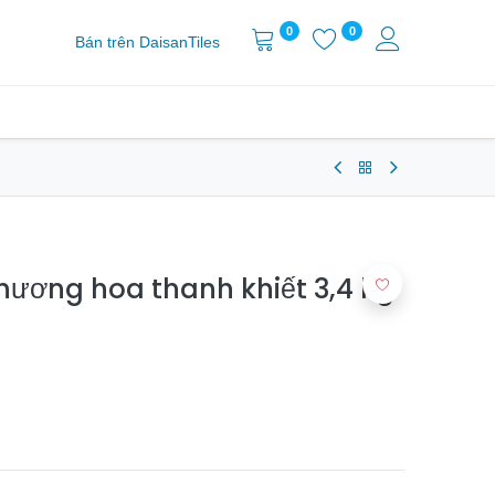
0
0
Bán trên DaisanTiles
 hương hoa thanh khiết 3,4 kg