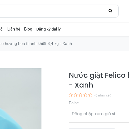
ôi
Liên hệ
Blog
Đăng ký đại lý
ico hương hoa thanh khiết 3,4 kg - Xanh
Nước giặt Felico
- Xanh
(0 nhận xét)
False
​
Đăng nhập xem giá sỉ