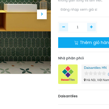
không gian sống và làm việc.
​
Đăng nhập xem giá sỉ
Thêm giỏ hà
Nhà phân phối
Daisantiles HN
Hà Nội, Việt Na
Daisantiles