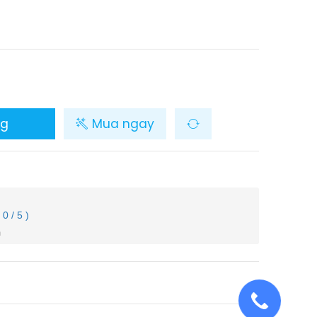
ng
Mua ngay
( 0 / 5 )
m