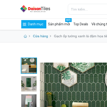
MỚI
Danh mục
Sản phẩm mới
Top Deals
Về chúng t
Cửa hàng
Gạch ốp tường xanh lá đậm họa t