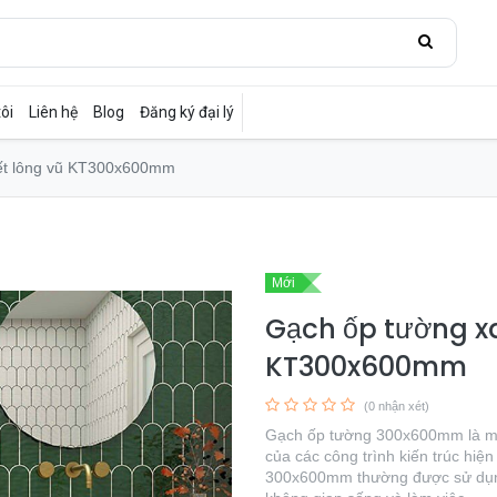
ôi
Liên hệ
Blog
Đăng ký đại lý
iết lông vũ KT300x600mm
Mới
Gạch ốp tường xa
KT300x600mm
(0 nhận xét)
Gạch ốp tường 300x600mm là một 
của các công trình kiến trúc hiện
300x600mm thường được sử dụng 