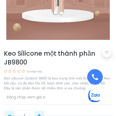
Keo Silicone một thành phần
JB9800
(0 nhận xét)
Keo silicone Junbom 9800 là keo trung tính một thành phần. Keo
kết cấu, có độ đàn hồi tốt, bám dính cao, chịu nhiệt, tia UV tốt.
Đây là sản phẩn được rất nhiều đơn vị ưa chuộng.
​
Đăng nhập xem giá sỉ