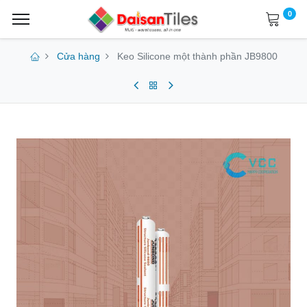
0
Cửa hàng
Keo Silicone một thành phần JB9800