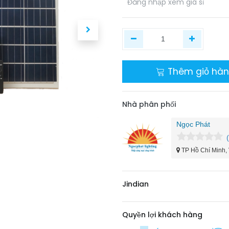
​
Đăng nhập xem giá sỉ
Thêm giỏ hà
Nhà phân phối
Ngọc Phát
TP Hồ Chí Minh,
Jindian
Quyền lợi khách hàng