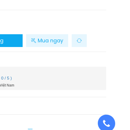
ng
Mua ngay
( 0 / 5 )
 Việt Nam