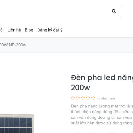
ôi
Liên hệ
Blog
Đăng ký đại lý
 200W NP-200w
Đèn pha led năn
200w
(0 nhận xét)
Đèn pha năng lượng mặt trời là
thành điện năng dùng để chiếu s
sân vận động đường đi, sân vườn
suất lớn nên được sử dụng rộng 