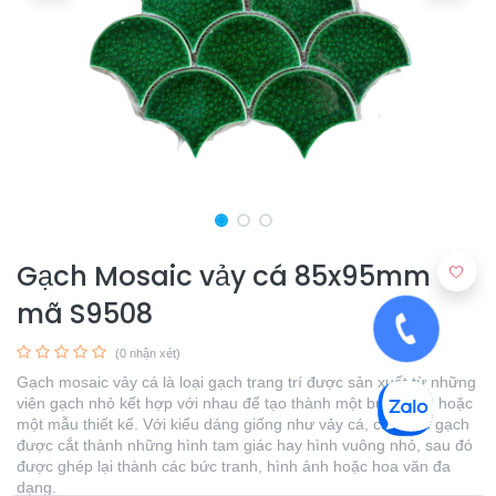
Gạch Mosaic vảy cá 85x95mm
mã S9508
(0 nhận xét)
Gạch mosaic vảy cá là loại gạch trang trí được sản xuất từ những
viên gạch nhỏ kết hợp với nhau để tạo thành một bức tranh hoặc
một mẫu thiết kế. Với kiểu dáng giống như vảy cá, các viên gạch
được cắt thành những hình tam giác hay hình vuông nhỏ, sau đó
được ghép lại thành các bức tranh, hình ảnh hoặc hoa văn đa
dạng.