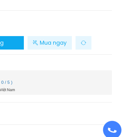
ng
Mua ngay
( 0 / 5 )
 Việt Nam