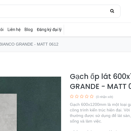
ôi
Liên hệ
Blog
Đăng ký đại lý
 BIANCO GRANDE - MATT 0612
Gạch ốp lát 60
GRANDE - MATT 
(0 nhận xét)
Gạch 600x1200mm là một loại gạc
công trình kiến trúc hiện đại. V
thường được sử dụng để lát sàn,
sống và làm việc.