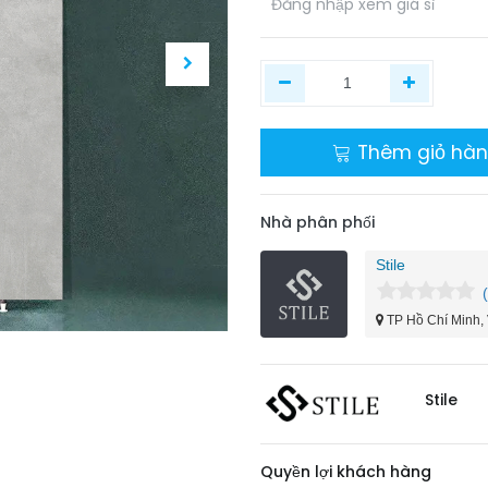
​
Đăng nhập xem giá sỉ
Thêm giỏ hà
Nhà phân phối
Stile
TP Hồ Chí Minh,
Stile
Quyền lợi khách hàng