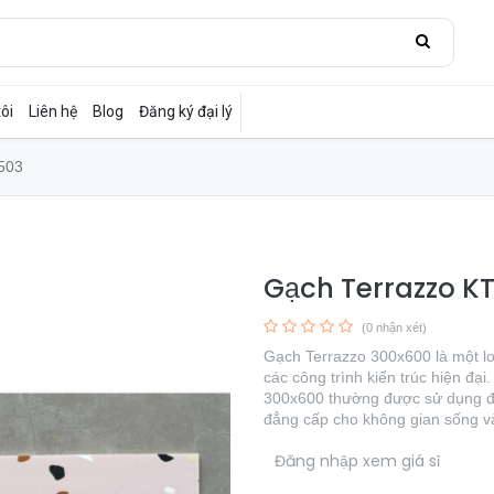
ôi
Liên hệ
Blog
Đăng ký đại lý
503
Gạch Terrazzo 
(0 nhận xét)
Gạch Terrazzo 300x600 là một loạ
các công trình kiến trúc hiện đại
300x600 thường được sử dụng để
đẳng cấp cho không gian sống và
​
Đăng nhập xem giá sỉ