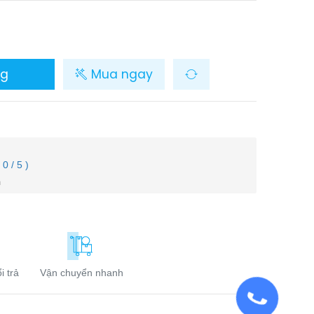
ng
Mua ngay
( 0 / 5 )
m
i trả
Vận chuyển nhanh