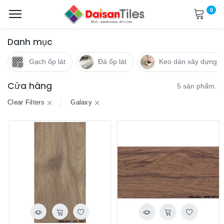
0
Danh mục
Gạch ốp lát
Đá ốp lát
Keo dán xây dựng
Cửa hàng
5 sản phẩm.
Clear Filters
Galaxy