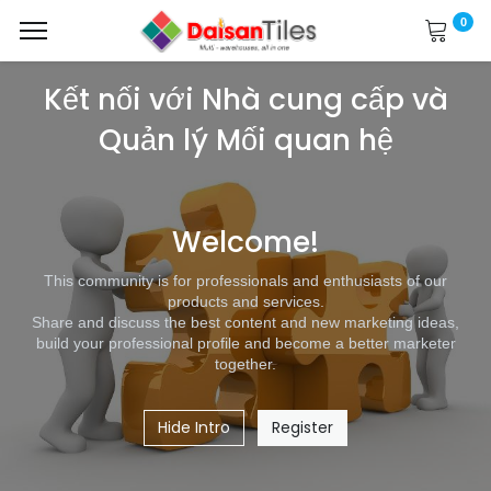
0
Kết nối với Nhà cung cấp và
Quản lý Mối quan hệ
Welcome!
This community is for professionals and enthusiasts of our
products and services.
Share and discuss the best content and new marketing ideas,
build your professional profile and become a better marketer
together.
Hide Intro
Register