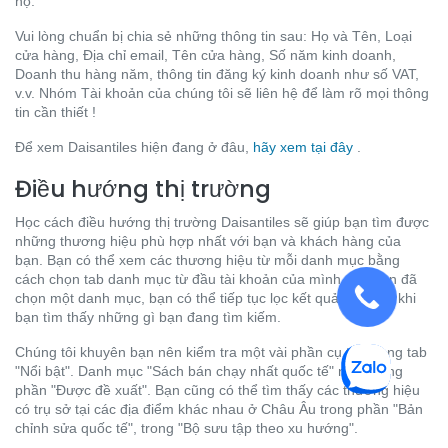
họ.
Vui lòng chuẩn bị chia sẻ những thông tin sau: Họ và Tên, Loại
cửa hàng, Địa chỉ email, Tên cửa hàng, Số năm kinh doanh,
Doanh thu hàng năm, thông tin đăng ký kinh doanh như số VAT,
v.v. Nhóm Tài khoản của chúng tôi sẽ liên hệ để làm rõ mọi thông
tin cần thiết !
Để xem Daisantiles hiện đang ở đâu,
hãy xem tại đây
.
Điều hướng thị trường
Học cách điều hướng thị trường Daisantiles sẽ giúp bạn tìm được
những thương hiệu phù hợp nhất với bạn và khách hàng của
bạn. Bạn có thể xem các thương hiệu từ mỗi danh mục bằng
cách chọn tab danh mục từ đầu tài khoản của mình. Khi bạn đã
chọn một danh mục, bạn có thể tiếp tục lọc kết quả cho đến khi
bạn tìm thấy những gì bạn đang tìm kiếm.
Chúng tôi khuyên bạn nên kiểm tra một vài phần cụ thể trong tab
"Nổi bật". Danh mục "Sách bán chạy nhất quốc tế" nằm trong
phần "Được đề xuất". Bạn cũng có thể tìm thấy các thương hiệu
có trụ sở tại các địa điểm khác nhau ở Châu Âu trong phần "Bản
chỉnh sửa quốc tế", trong "Bộ sưu tập theo xu hướng".