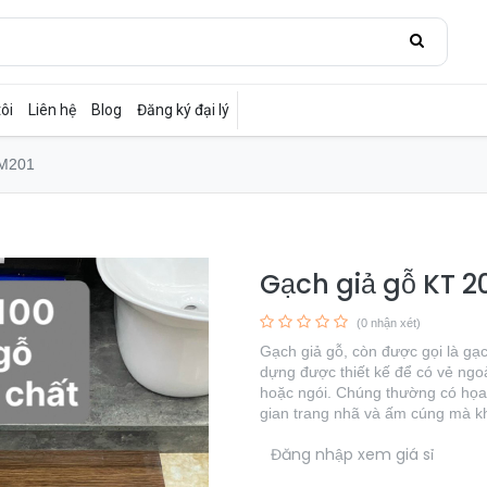
ôi
Liên hệ
Blog
Đăng ký đại lý
 M201
Gạch giả gỗ KT
(0 nhận xét)
Gạch giả gỗ, còn được gọi là gạch
dựng được thiết kế để có vẻ ngoà
hoặc ngói. Chúng thường có họa 
gian trang nhã và ấm cúng mà k
​
Đăng nhập xem giá sỉ