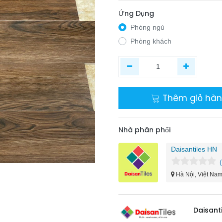
Ứng Dụng
Phòng ngủ
Phòng khách
Thêm giỏ hà
Nhà phân phối
Daisantiles HN
Hà Nội, Việt Na
​Daisant