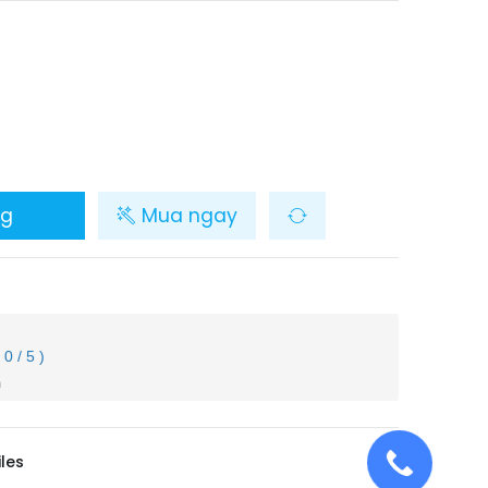
ng
Mua ngay
( 0 / 5 )
m
iles